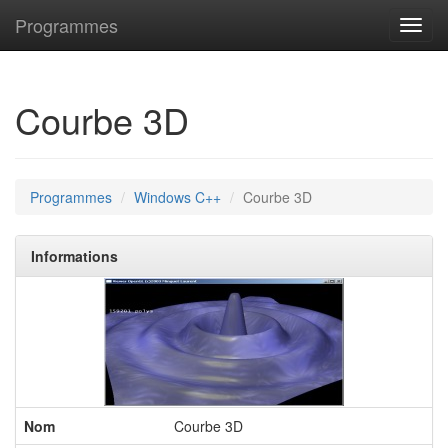
Programmes
Toggl
navig
Courbe 3D
Programmes
Windows C++
Courbe 3D
Informations
Nom
Courbe 3D